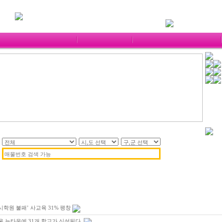
제 목
시학원 불패’ 사교육 31% 팽창
울 뉴타운에 31개 학교가 신설된다.