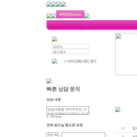
빠른 상담 문의
상담 내용
0
/ 80
byte
번호
연락 받으실 핸드폰 번호
입
10
-
-
서
9