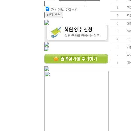
학
8
개인정보 수집동의
상담 신청
학
7
진
6
"
5
고
4
여
3
중
2
예
1