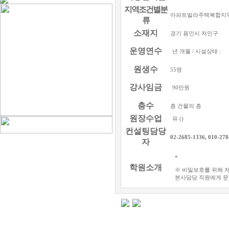
지역조건별분
아파트빌라주택복합지
류
소재지
경기 용인시 처인구
운영연수
년 개월 / 시설상태 :
원생수
55명
강사임금
90만원
층수
층 건물의 층
원장수업
유 ()
컨설팅담당
02-2685-1336, 010-278
자
*
학원소개
※ 비밀보호를 위해 
본사담당 직원에게 문